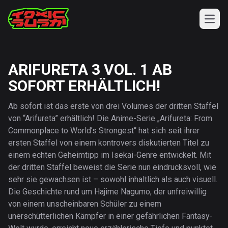
Open
TOXIC SUSHI
TOXIC NEWS
ARIFURETA 3 VOL. 1 AB
TOXIC E-MAG
SOFORT ERHÄLTLICH!
TOXIC ARCHIV
TOXIC SHOP
Ab sofort ist das erste von drei Volumes der dritten Staffel
von “Arifureta” erhältlich! Die Anime-Serie „Arifureta: From
Commonplace to World’s Strongest“ hat sich seit ihrer
ersten Staffel von einem kontrovers diskutierten Titel zu
einem echten Geheimtipp im Isekai-Genre entwickelt. Mit
der dritten Staffel beweist die Serie nun eindrucksvoll, wie
sehr sie gewachsen ist – sowohl inhaltlich als auch visuell.
Die Geschichte rund um Hajime Nagumo, der unfreiwillig
von einem unscheinbaren Schüler zu einem
unerschütterlichen Kämpfer in einer gefährlichen Fantasy-