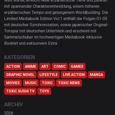
Welt wurde, erreicht neue erzählerische Tiefe und punktet
mit spannender Charakterentwicklung, einem höheren
erzählerischen Tempo und gelungenem Worldbuilding. Die
Limited Mediabook Edition Vol.1 enthält die Folgen 01-05
mit deutscher Synchronisation, sowie japanischer Original-
Tonspur mit deutschen Untertiteln und erscheint mit
Sammelschuber im hochwertigen Mediabook inklusive
Booklet und exklusivem Extra.
KATEGORIEN
ACTION
ANIME
ART
COMIC
GAMES
GRAPHIC NOVEL
LIFESTYLE
LIVE ACTION
MANGA
MOVIES
MUSIC
TOXIC
TOXIC NEWS
TOXIC SUSHI TV
TOYS
ARCHIV
2026