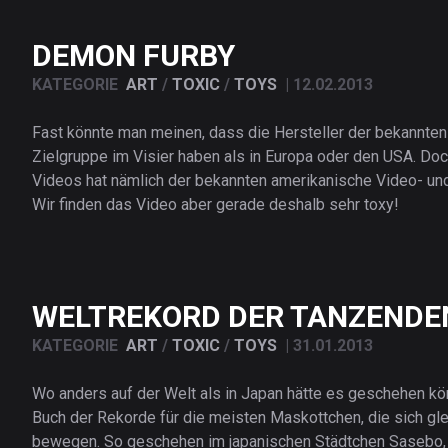
DEMON FURBY
KATEGORIE
ART
/
TOXIC
/
TOYS
|
12.02.2013
Fast könnte man meinen, dass die Hersteller der bekannten
Zielgruppe im Visier haben als in Europa oder den USA. Doch
Videos hat nämlich der bekannten amerikanische Video- und
Wir finden das Video aber gerade deshalb sehr toxy!
WELTREKORD DER TANZEND
KATEGORIE
ART
/
TOXIC
/
TOYS
|
31.01.2013
Wo anders auf der Welt als in Japan hätte es geschehen kö
Buch der Rekorde für die meisten Maskottchen, die sich gle
bewegen. So geschehen im japanischen Städtchen Sasebo,