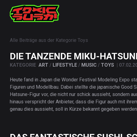
Alle Beiträge aus der Kategorie
Toys
DIE TANZENDE MIKU-HATSUN
KATEGORIE
ART
/
LIFESTYLE
/
MUSIC
/
TOYS
|
07.02.2
Heute fand in Japan die Wonder Festival Modeling Expo sta
Figuren und Modellbau. Dabei stellte die japanische Good
Hatsune-Figur vor, die nicht nur schick aussieht, sondern a
hinaus verspricht der Anbieter, dass die Figur auch mit ih
genau dies aussieht, soll in Kürze bekannt gegeben werd