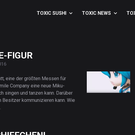
TOXIC SUSHI
TOXIC NEWS
TO
Über TOXIC SUSHI
Music
Aus
Kontakt
Art
Aus
Impressum &
Anime
Aus
E-FIGUR
Datenschutz
Games
Aus
016
Lifestyle
Aus
tt, eine der größten Messen für
Movies
Aus
 Smile Company eine neue Miku-
uch singen und tanzen kann. Darüber
rem Besitzer kommunizieren kann. Wie
en.