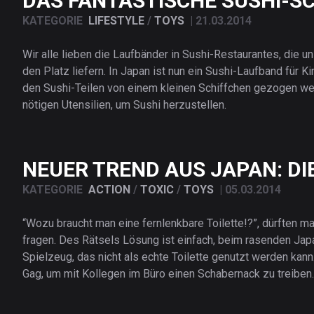
DAS FANTASTISCHE SUSHI-S
KATEGORIE
LIFESTYLE
/
TOYS
|
21.03.2014
Wir alle lieben die Laufbänder in Sushi-Restaurantes, die un
den Platz liefern. In Japan ist nun ein Sushi-Laufband für K
den Sushi-Teilen von einem kleinen Schiffchen gezogen we
nötigen Utensilien, um Sushi herzustellen.
NEUER TREND AUS JAPAN: DI
KATEGORIE
ACTION
/
TOXIC
/
TOYS
|
05.03.2014
“Wozu braucht man eine fernlenkbare Toilette!?”, dürften m
fragen. Des Rätsels Lösung ist einfach, beim rasenden Jap
Spielzeug, das nicht als echte Toilette genutzt werden kann
Gag, um mit Kollegen im Büro einen Schabernack zu treiben.