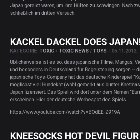
Japan gereist waren, um ihre Hüften zu schwingen. Nach z
schließlich im dritten Versuch.
KACKEL DACKEL DOES JAPAN
KATEGORIE
TOXIC
/
TOXIC NEWS
/
TOYS
|
05.11.2012
Üblicherweise ist es so, dass japanische Filme, Mangas, V
und besonders in Deutschland für Begeisterung sorgen – d
japanische Toys-Company hat das deutsche Kinderspiel “Ka
möglichst viel Hundekot (wohl gemerkt aus bunter Knetma
Japan lizensiert. Das Spiel wird dort unter dem Namen “Buri
erscheinen. Hier der deutsche Werbespot des Spiels.
https://www.youtube.com/watch?v=BOdEE-Z919A
KNEESOCKS HOT DEVIL FIGUR