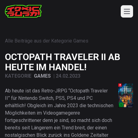
Open
TOXIC SUSHI
TOXIC NEWS
Alle Beiträge aus der Kategorie
Games
TOXIC E-MAG
OCTOPATH TRAVELER II AB
TOXIC ARCHIV
TOXIC SHOP
HEUTE IM HANDEL!
KATEGORIE
GAMES
|
24.02.2023
Ab heute ist das Retro-JRPG “Octopath Traveler
II” für Nintendo Switch, PS5, PS4 und PC
erhältlich! Obgleich im Jahre 2023 die technischen
Möglichkeiten im Videogamegenre
fortgeschrittener denn je sind, so macht sich doch
bereits seit Längerem ein Trend breit, der einen
nostalgischen Blick zurück ins Goldene Zeitalter