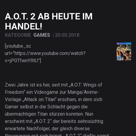
A.O.T. 2 AB HEUTE IM
HANDEL!
KATEGORIE
GAMES
|
20.03.2018
[youtube_sc
url=”https://www.youtube.com/watch?
v=jP0TfwnYRtU”]
Zwei Jahre ist es her, seit mit „A.O.T: Wings of
Freedom“ ein Videogame zur Manga/Anime-
Vorlage „Attack on Titan“ erschien, in dem sich
Gamer selbst in die Schlacht gegen die
übermächtigen Titan stürzen konnten. Nun
erscheint mit „A.O.T. 2“ der bereits sehnsüchtig
erwartete Nachfolger, der gleich diverse
Neuerungen mit sich bringt. „A.O.T. 2“ dürfte somit