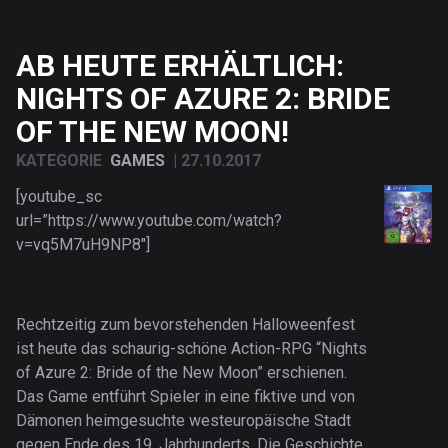
AB HEUTE ERHÄLTLICH:
NIGHTS OF AZURE 2: BRIDE
OF THE NEW MOON!
KATEGORIE
GAMES
|
27.10.2017
[youtube_sc
url=”https://www.youtube.com/watch?
v=vq5M7uH9NP8″]
Rechtzeitig zum bevorstehenden Halloweenfest
ist heute das schaurig-schöne Action-RPG “Nights
of Azure 2: Bride of the New Moon” erschienen.
Das Game entführt Spieler in eine fiktive und von
Dämonen heimgesuchte westeuropäische Stadt
gegen Ende des 19. Jahrhunderts. Die Geschichte