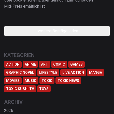
Steelbook erscheint, aber dennoch zum günstigen
Mid-Preis erhältlich ist.
weitere Beiträge laden...
KATEGORIEN
ACTION
ANIME
ART
COMIC
GAMES
GRAPHIC NOVEL
LIFESTYLE
LIVE ACTION
MANGA
MOVIES
MUSIC
TOXIC
TOXIC NEWS
TOXIC SUSHI TV
TOYS
ARCHIV
2026