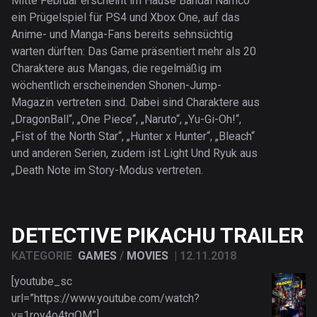
Mitte Februar erscheint im Hause Bandai Namco
ein Prügelspiel für PS4 und Xbox One, auf das
Anime- und Manga-Fans bereits sehnsüchtig
warten dürften: Das Game präsentiert mehr als 20
Charaktere aus Mangas, die regelmäßig im
wöchentlich erscheinenden Shonen-Jump-
Magazin vertreten sind. Dabei sind Charaktere aus
„DragonBall“, „One Piece“, „Naruto“, „Yu-Gi-Oh!“,
„Fist of the North Star“, „Hunter x Hunter“, „Bleach“
und anderen Serien, zudem ist Light Und Ryuk aus
„Death Note im Story-Modus vertreten.
DETECTIVE PIKACHU TRAILER
KATEGORIE
GAMES
/
MOVIES
|
12.11.2018
[youtube_sc
url=”https://www.youtube.com/watch?
v=1roy4o4tqQM”]