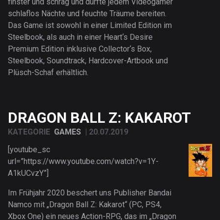
finster und schräg und dürfte jedem Videogamer
schlaflos Nächte und feuchte Träume bereiten.
Das Game ist sowohl in einer Limited Edition im
Steelbook, als auch in einer Heart‘s Desire
Premium Edition inklusive Collector‘s Box,
Steelbook, Soundtrack, Hardcover-Artbook und
Plüsch-Schaf erhältlich.
DRAGON BALL Z: KAKAROT
KATEGORIE
GAMES
|
20.07.2019
[youtube_sc
url=”https://www.youtube.com/watch?v=1Y-
A1kUCvzY”]
Im Frühjahr 2020 beschert uns Publisher Bandai
Namco mit „Dragon Ball Z: Kakarot“ (PC, PS4,
Xbox One) ein neues Action-RPG, das im „Dragon