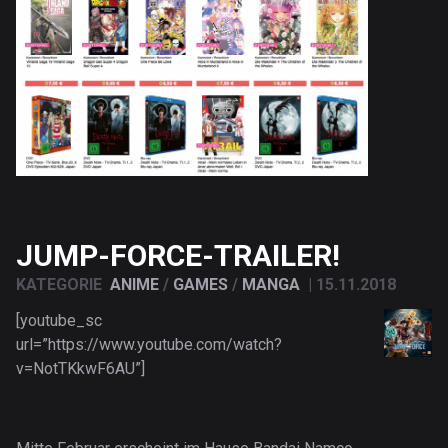
JUMP-FORCE-TRAILER!
KATEGORIE
ANIME
/
GAMES
/
MANGA
|
15.11.2018
[youtube_sc
url=”https://www.youtube.com/watch?
v=NotTKkwF6AU”]