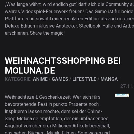
„Was lange währt, wird endlich gut“ darf sich die Community au
wahres Videospiel-Feuerwerk freuen! Das Game ist für beide
Plattformen in sowohl einer regulären Edition, als auch in eine
Deluxe Edition inklusive Anstecker, Steelbook-Hülle und Artb
erschienen. Share the magic!
WEIHNACHTSSHOPPING BEI
MOLUNA.DE
KATEGORIE
ANIME
/
GAMES
/
LIFESTYLE
/
MANGA
|
27.11
Weihnachtszeit, Geschenkezeit. Wer sich fürs
bevorstehende Fest in punkto Präsente noch
inspirieren lassen möchte, dem sei der Online-
Shop Moluna.de empfohlen, der ein umfassendes
Angebot von über drei Millionen Artikeln bereithält,
das neben Büchern, Musik, Filmen, Spielwaren und