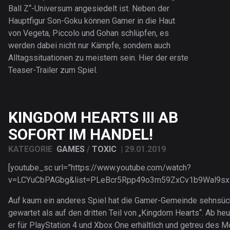
Ball Z“-Universum angesiedelt ist. Neben der
Hauptfigur Son-Goku können Gamer in die Haut
von Vegeta, Piccolo und Gohan schlüpfen, es
werden dabei nicht nur Kämpfe, sondern auch
Alltagssituationen zu meistern sein. Hier der erste
Teaser-Trailer zum Spiel.
KINGDOM HEARTS III AB
SOFORT IM HANDEL!
KATEGORIE
GAMES
/
TOXIC
|
29.01.2019
[youtube_sc url=”https://www.youtube.com/watch?
v=LCYuCbPAGbg&list=PLeBcr5Rpp49o3m59ZxCv1b9Wal9sx
Auf kaum ein anderes Spiel hat die Gamer-Gemeinde sehnsüc
gewartet als auf den dritten Teil von „Kingdom Hearts“. Ab heu
er für PlayStation 4 und Xbox One erhältlich und getreu des M