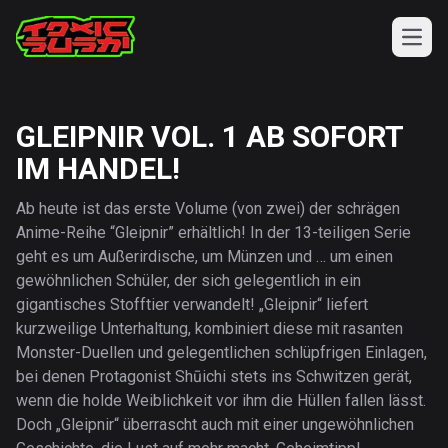
Open
TOXIC SUSHI
TOXIC NEWS
GLEIPNIR VOL. 1 AB SOFORT
TOXIC E-MAG
IM HANDEL!
TOXIC ARCHIV
TOXIC SHOP
Ab heute ist das erste Volume (von zwei) der schrägen
Anime-Reihe “Gleipnir” erhältlich! In der 13-teiligen Serie
geht es um Außerirdische, um Münzen und … um einen
gewöhnlichen Schüler, der sich gelegentlich in ein
gigantisches Stofftier verwandelt! „Gleipnir“ liefert
kurzweilige Unterhaltung, kombiniert diese mit rasanten
Monster-Duellen und gelegentlichen schlüpfrigen Einlagen,
bei denen Protagonist Shūichi stets ins Schwitzen gerät,
wenn die holde Weiblichkeit vor ihm die Hüllen fallen lässt.
Doch „Gleipnir“ überrascht auch mit einer ungewöhnlichen