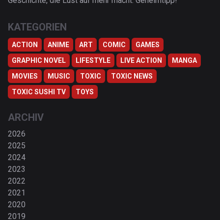
Geschichte, die Lust auf mehr macht. Geheimtipp!
KATEGORIEN
ACTION
ANIME
ART
COMIC
GAMES
GRAPHIC NOVEL
LIFESTYLE
LIVE ACTION
MANGA
MOVIES
MUSIC
TOXIC
TOXIC NEWS
TOXIC SUSHI TV
TOYS
ARCHIV
2026
2025
2024
2023
2022
2021
2020
2019