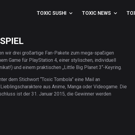
TOXIC SUSHI
TOXIC NEWS
TO
Über TOXIC SUSHI
Music
Aus
SPIEL
Kontakt
Art
Aus
Impressum &
Anime
Aus
sen wir drei großartige Fan-Pakete zum mega-spaßigen
Datenschutz
nem Game für PlayStation 4, einer stylischen, individuell
Games
Aus
ikat!) und einem praktischen „Little Big Planet 3“-Keyring.
Lifestyle
Aus
nter dem Stichwort “Toxic Tombola” eine Mail an
Movies
Aus
n Lieblingscharaktere aus Anime, Manga oder Videogame. Die
schluss ist der 31. Januar 2015, die Gewinner werden