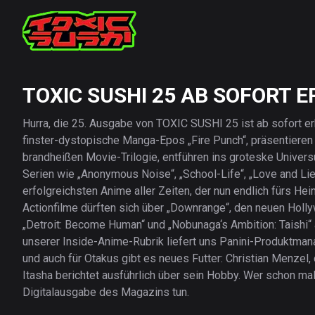
TOXIC SUSHI 25 AB SOFORT E
Hurra, die 25. Ausgabe von TOXIC SUSHI 25 ist ab sofort erh
finster-dystopische Manga-Epos „Fire Punch“, präsentieren m
brandheißen Movie-Trilogie, entführen ins groteske Univers
Serien wie „Anonymous Noise“, „School-Life“, „Love and Li
erfolgreichsten Anime aller Zeiten, der nun endlich fürs Hei
Actionfilme dürften sich über „Downrange“, den neuen Holly
„Detroit: Become Human“ und „Nobunaga‘s Ambition: Taishi“ 
unserer Inside-Anime-Rubrik liefert uns Panini-Produktma
und auch für Otakus gibt es neues Futter: Christian Menzel
Itasha berichtet ausführlich über sein Hobby. Wer schon mal
Digitalausgabe des Magazins tun.