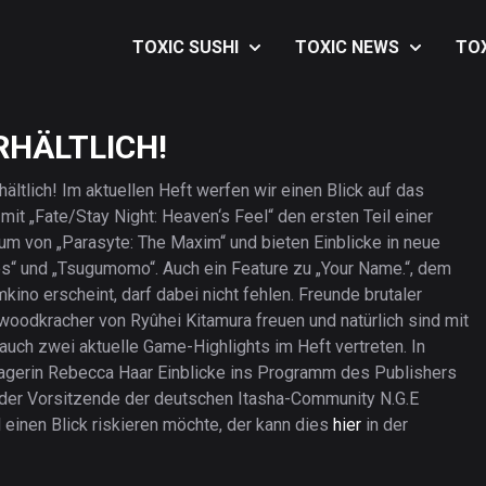
TOXIC SUSHI
TOXIC NEWS
TO
Über TOXIC SUSHI
Music
Aus
RHÄLTLICH!
Kontakt
Art
Aus
Impressum &
Anime
Aus
ältlich! Im aktuellen Heft werfen wir einen Blick auf das
Datenschutz
it „Fate/Stay Night: Heaven‘s Feel“ den ersten Teil einer
Games
Aus
um von „Parasyte: The Maxim“ und bieten Einblicke in neue
Lifestyle
Aus
es“ und „Tsugumomo“. Auch ein Feature zu „Your Name.“, dem
mkino erscheint, darf dabei nicht fehlen. Freunde brutaler
Movies
Aus
woodkracher von Ryûhei Kitamura freuen und natürlich sind mit
auch zwei aktuelle Game-Highlights im Heft vertreten. In
nagerin Rebecca Haar Einblicke ins Programm des Publishers
, der Vorsitzende der deutschen Itasha-Community N.G.E
 einen Blick riskieren möchte, der kann dies
hier
in der