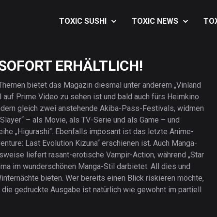
TOXIC SUSHI
TOXIC NEWS
TO
Über TOXIC SUSHI
Music
Aus
 SOFORT ERHÄLTLICH!
Kontakt
Art
Aus
Impressum &
Anime
Aus
n Themen bietet das Magazin diesmal unter anderem „Vinland
Datenschutz
ll auf Prime Video zu sehen ist und bald auch fürs Heimkino
Games
Aus
sondern gleich zwei anstehende Akiba-Pass-Festivals, widmen
Lifestyle
Aus
ayer“ – als Movie, als TV-Serie und als Game – und
he „Higurashi“. Ebenfalls imposant ist das letzte Anime-
Movies
Aus
enture: Last Evolution Kizuna“ erschienen ist. Auch Manga-
sweise liefert rasant-erotische Vampir-Action, während „Star
a im wunderschönen Manga-Stil darbietet. All dies und
nternächte bieten. Wer bereits einen Blick riskieren möchte,
die gedruckte Ausgabe ist natürlich wie gewohnt im partiell