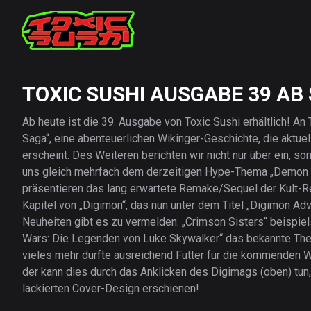
TOXIC SUSHI AUSGABE 39 AB
Ab heute ist die 39. Ausgabe von Toxic Sushi erhältlich! A
Saga“, eine abenteuerlichen Wikinger-Geschichte, die aktue
erscheint. Des Weiteren berichten wir nicht nur über ein, 
uns gleich mehrfach dem derzeitigen Hype-Thema „Demon Sl
präsentieren das lang erwartete Remake/Sequel der Kult-Rei
Kapitel von „Digimon“, das nun unter dem Titel „Digimon Adv
Neuheiten gibt es zu vermelden: „Crimson Sisters“ beispiel
Wars: Die Legenden von Luke Skywalker“ das bekannte Them
vieles mehr dürfte ausreichend Futter für die kommenden Wi
der kann dies durch das Anklicken des Digimags (oben) tun, 
lackierten Cover-Design erschienen!